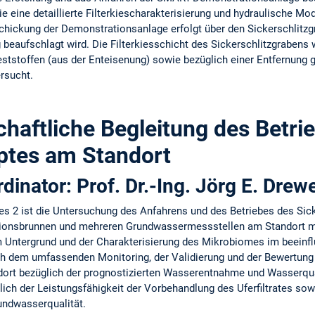
e eine detaillierte Filterkiescharakterisierung und hydraulische M
hickung der Demonstrationsanlage erfolgt über den Sickerschlitzgra
aufschlagt wird. Die Filterkiesschicht des Sickerschlitzgrabens wi
tstoffen (aus der Enteisenung) sowie bezüglich einer Entfernung g
ersucht.
haftliche Begleitung des Betri
tes am Standort
dinator: Prof. Dr.-Ing. Jörg E. Dre
s 2 ist die Untersuchung des Anfahrens und des Betriebes des Sick
ionsbrunnen und mehreren Grundwassermessstellen am Standort mi
 Untergrund und der Charakterisierung des Mikrobiomes im beeinf
h dem umfassenden Monitoring, der Validierung und der Bewertung
rt bezüglich der prognostizierten Wasserentnahme und Wasserqual
ich der Leistungsfähigkeit der Vorbehandlung des Uferfiltrates sow
undwasserqualität.