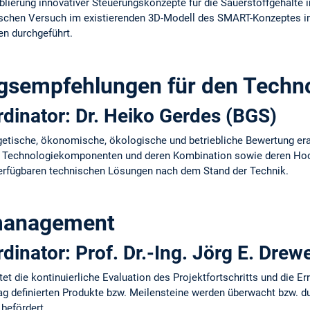
blierung innovativer Steuerungskonzepte für die Sauerstoffgehalte 
schen Versuch im existierenden 3D-Modell des SMART-Konzeptes im
n durchgeführt.
gsempfehlungen für den Techno
dinator: Dr. Heiko Gerdes (BGS)
rgetische, ökonomische, ökologische und betriebliche Bewertung era
en Technologiekomponenten und deren Kombination sowie deren Hoc
 verfügbaren technischen Lösungen nach dem Stand der Technik.
tmanagement
dinator: Prof. Dr.-Ing. Jörg E. Dre
t die kontinuierliche Evaluation des Projektfortschritts und die Er
rag definierten Produkte bzw. Meilensteine werden überwacht bzw. 
befördert.