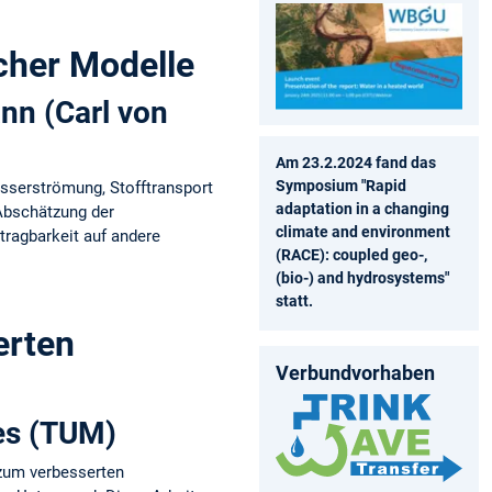
cher Modelle
nn (Carl von
Am 23.2.2024 fand das
Symposium "Rapid
sserströmung, Stofftransport
adaptation in a changing
Abschätzung der
climate and environment
ragbarkeit auf andere
(RACE): coupled geo-,
(bio-) and hydrosystems"
statt.
erten
Verbundvorhaben
wes (TUM)
 zum verbesserten