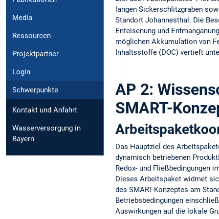
langen Sickerschlitzgraben sowi
Media
Standort Johannesthal. Die Besc
Enteisenung und Entmanganung be
Ressourcen
möglichen Akkumulation von Fes
Inhaltsstoffe (DOC) vertieft unt
Projektpartner
Login
AP 2: Wissensc
Schwerpunkte
SMART-Konzep
Kontakt und Anfahrt
Arbeitspaketkoor
Wasserversorgung in
Bayern
Das Hauptziel des Arbeitspakete
dynamisch betriebenen Produkt
Redox- und Fließbedingungen im
Dieses Arbeitspaket widmet sic
des SMART-Konzeptes am Stando
Betriebsbedingungen einschließl
Auswirkungen auf die lokale Gr