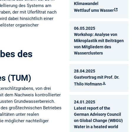
Klimawandel
odellierung des Systems am
Wettlauf ums Wasser
ben, der mit Uferfiltrat nach
rd dabei hinsichtlich einer
elöster organischer
06.05.2025
Workshop: Analyse von
Mikroplastik mit Beiträgen
von Mitgliedern des
ebes des
Wasserclusters
28.04.2025
wes (TUM)
Gastvortrag mit Prof. Dr.
Thilo Hofmann
erschlitzgrabens, von drei
t dem Nachweis kontrollierter
lussten Grundwasserbereich.
24.01.2025
 des großtechnischen Betriebes
Latest report of the
itäten unter realen
German Advisory Council
on Global Change (WBGU)
ie möglicher nachteiliger
Water in a heated world